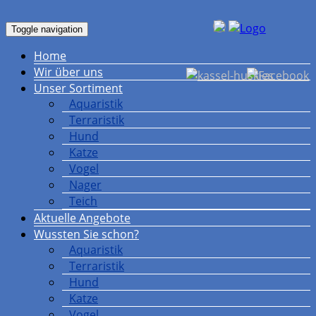
Toggle navigation
Home
Wir über uns
Unser Sortiment
Aquaristik
Terraristik
Hund
Katze
Vogel
Nager
Teich
Aktuelle Angebote
Wussten Sie schon?
Aquaristik
Terraristik
Hund
Katze
Vogel